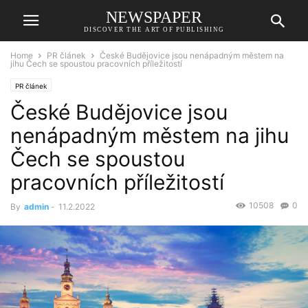
NEWSPAPER
DISCOVER THE ART OF PUBLISHING
Home
PR článek
České Budějovice jsou nenápadným městem na
jihu Čech se spoustou pracovních příležitostí
PR článek
České Budějovice jsou
nenápadným městem na jihu
Čech se spoustou
pracovních příležitostí
10508
0
By
admin
-
11.2.2022