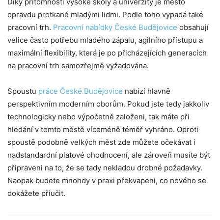
Díky přítomnosti vysoké školy a univerzity je město
opravdu protkané mladými lidmi. Podle toho vypadá také
pracovní trh.
Pracovní nabídky České Budějovice
obsahují
velice často potřebu mladého zápalu, agilního přístupu a
maximální flexibility, která je po přicházejících generacích
na pracovní trh samozřejmě vyžadována.
Spoustu
práce České Budějovice
nabízí hlavně
perspektivním moderním oborům. Pokud jste tedy jakkoliv
technologicky nebo výpočetně založeni, tak máte při
hledání v tomto městě víceméně téměř vyhráno. Oproti
spoustě podobně velkých měst zde můžete očekávat i
nadstandardní platové ohodnocení, ale zároveň musíte být
připraveni na to, že se tady nekladou drobné požadavky.
Naopak budete mnohdy v praxi překvapeni, co nového se
dokážete přiučit.