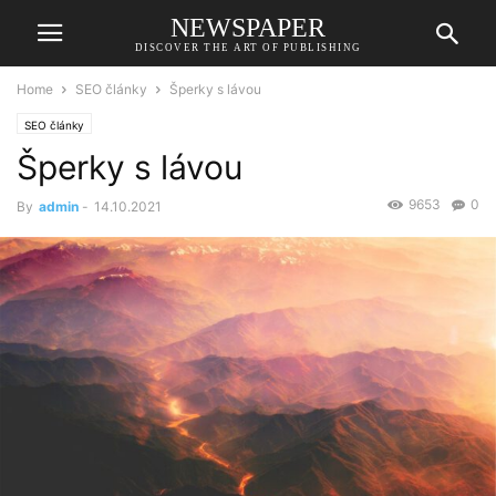
NEWSPAPER
DISCOVER THE ART OF PUBLISHING
Home
SEO články
Šperky s lávou
SEO články
Šperky s lávou
9653
0
By
admin
-
14.10.2021