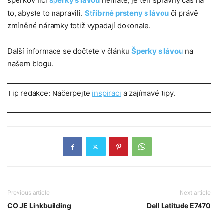
šperkovnici
šperky s lávou
nemáte, je ten správný čas na
to, abyste to napravili.
Stříbrné prsteny s lávou
či právě
zmíněné náramky totiž vypadají dokonale.
Další informace se dočtete v článku
Šperky s lávou
na
našem blogu.
Tip redakce: Načerpejte
inspiraci
a zajímavé tipy.
Previous article
Next article
CO JE Linkbuilding
Dell Latitude E7470