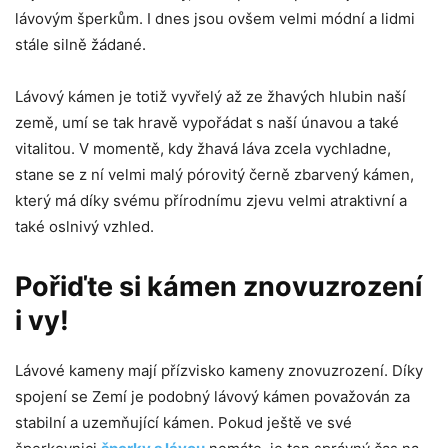
lávovým šperkům. I dnes jsou ovšem velmi módní a lidmi
stále silně žádané.
Lávový kámen je totiž vyvřelý až ze žhavých hlubin naší
země, umí se tak hravě vypořádat s naší únavou a také
vitalitou. V momentě, kdy žhavá láva zcela vychladne,
stane se z ní velmi malý pórovitý černě zbarvený kámen,
který má díky svému přírodnímu zjevu velmi atraktivní a
také oslnivý vzhled.
Pořiďte si kámen znovuzrození
i vy!
Lávové kameny mají přízvisko kameny znovuzrození. Díky
spojení se Zemí je podobný lávový kámen považován za
stabilní a uzemňující kámen. Pokud ještě ve své